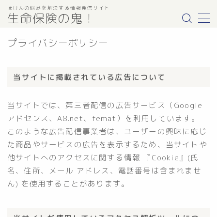
ほけんの悩みを解決する情報発信サイト
生命保険の鬼！
プライバシーポリシー
保険の悩みを解決する
当サイトに掲載されている広告について
保険の選び方
保険の種類で探す
当サイトでは、第三者配信の広告サービス（Google
アドセンス、A8.net、femat）を利用しています。
個人年金保険
このような広告配信事業者は、ユーザーの興味に応じ
保険会社名で探す
た商品やサービスの広告を表示するため、当サイトや
他サイトへのアクセスに関する情報 『Cookie』(氏
JA共済
名、住所、メール アドレス、電話番号は含まれませ
ニッセイウェルス生命
ん) を使用することがあります。
住友生命
日本生命
明治安田生命