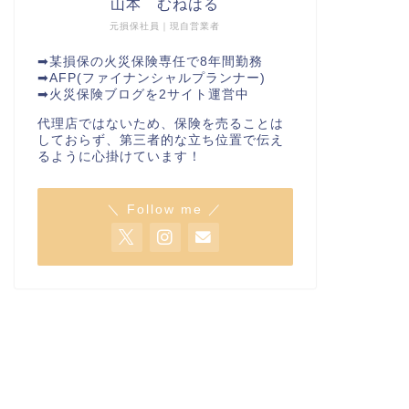
山本 むねはる
元損保社員｜現自営業者
➡︎某損保の火災保険専任で8年間勤務
➡︎AFP(ファイナンシャルプランナー)
➡︎火災保険ブログを2サイト運営中
代理店ではないため、保険を売ることは
しておらず、第三者的な立ち位置で伝え
るように心掛けています！
＼ Follow me ／