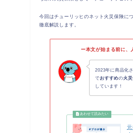
今回はチューリッヒのネット火災保険に
徹底解説します。
ー本文が始まる前に、
2023年に商品
で
おすすめ
の
火災
しています！
元