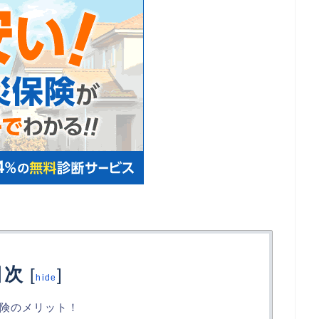
目次
[
]
hide
険のメリット！