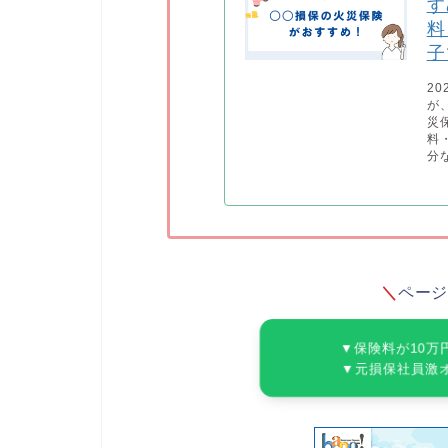
す
料
子
2
が
災
料
分
＼
ペー
▼保険料が10万
▼元損保社員激