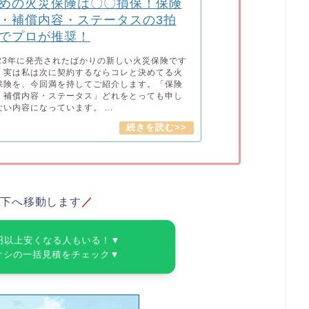
めの火災保険は〇〇損保！保険
・補償内容・ステータスの3拍
でプロが推奨！
023年に発売されたばかりの新しい火災保険です
、実は私は次に契約するならコレと決めてる火
保険を、今回満を持してご紹介します。「保険
・補償内容・ステータス」どれをとっても申し
ない内容になっています。 ...
ジ下へ移動します
／
円以上安くなる人もいる！▼
オシの一括見積をチェック▼