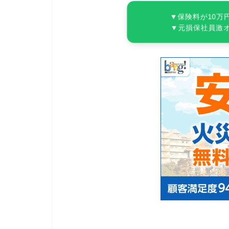
▼保険料が10万
▼元損保社員激