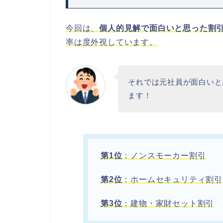
今回は、
個人的見解で面白いと思った割
率は度外視しています。
それでは元社員が面白いと
ます！
第1位
：ノンスモーカー割引
第2位
：ホームセキュリティ割引
第3位
：建物・家財セット割引