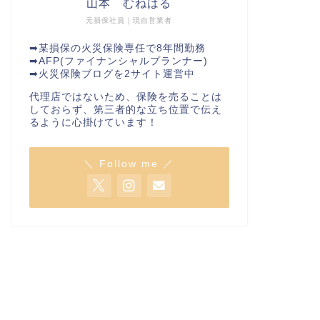
山本 むねはる
元損保社員｜現自営業者
➡︎某損保の火災保険専任で8年間勤務
➡︎AFP(ファイナンシャルプランナー)
➡︎火災保険ブログを2サイト運営中
代理店ではないため、保険を売ることは
しておらず、第三者的な立ち位置で伝え
るように心掛けています！
＼ Follow me ／