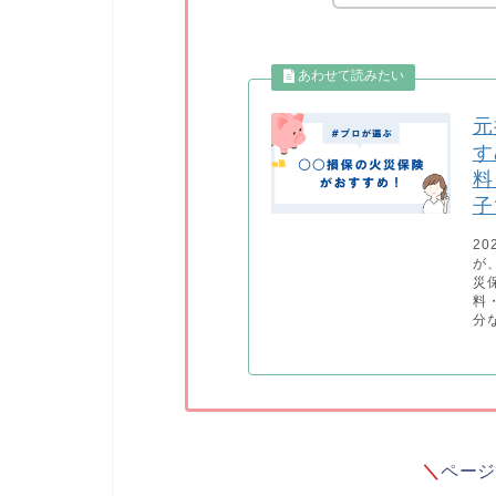
元
す
料
子
2
が
災
料
分
＼
ペー