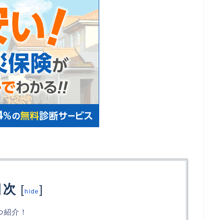
目次
[
]
hide
つ紹介！