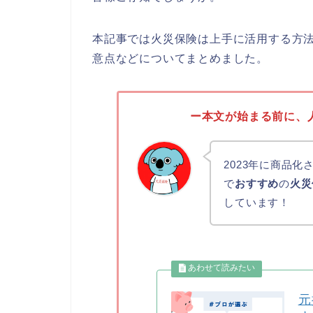
本記事では火災保険は上手に活用する方
意点などについてまとめました。
ー本文が始まる前に、
2023年に商品
で
おすすめ
の
火災
しています！
元