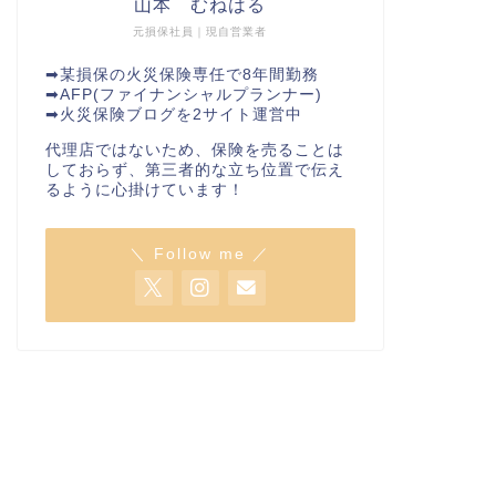
山本 むねはる
元損保社員｜現自営業者
➡︎某損保の火災保険専任で8年間勤務
➡︎AFP(ファイナンシャルプランナー)
➡︎火災保険ブログを2サイト運営中
代理店ではないため、保険を売ることは
しておらず、第三者的な立ち位置で伝え
るように心掛けています！
＼ Follow me ／