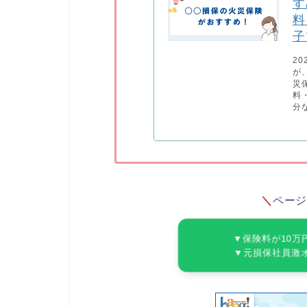
す
料
子
2
が
災
料
分
＼
ペー
▼保険料が10万
▼元損保社員激