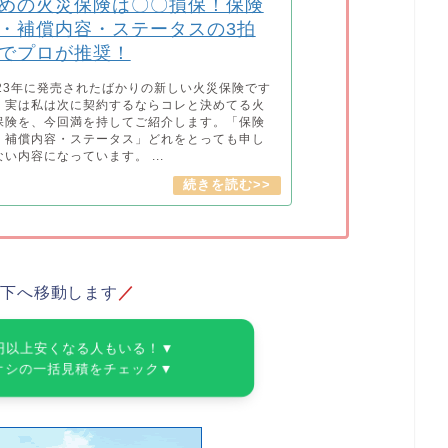
めの火災保険は〇〇損保！保険
・補償内容・ステータスの3拍
でプロが推奨！
023年に発売されたばかりの新しい火災保険です
、実は私は次に契約するならコレと決めてる火
保険を、今回満を持してご紹介します。「保険
・補償内容・ステータス」どれをとっても申し
ない内容になっています。 ...
ジ下へ移動します
／
円以上安くなる人もいる！▼
オシの一括見積をチェック▼